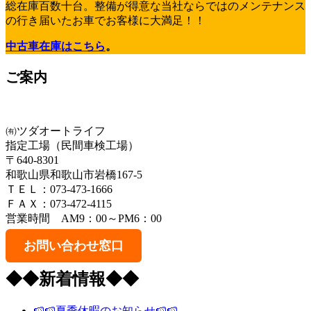
総在庫百数十台。整備が得意な当社ならではのメンテナンス
の行き届いたお車でお客様に大満足！！
中古車在庫はこちら
。
ご案内
㈲ツダオートライフ
指定工場（民間車検工場）
〒640-8301
和歌山県和歌山市岩橋167-5
ＴＥＬ：073-473-1666
ＦＡＸ：073-472-4115
営業時間 AM9：00～PM6：00
お問い合わせ窓口
◆◆新着情報◆◆
🍉🍉夏季休暇のお知らせ🍉🍉